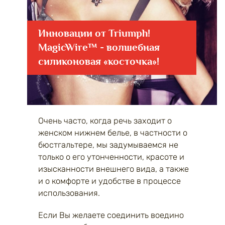
Инновации от Triumph!
MagicWire™ - волшебная
силиконовая «косточка»!
Очень часто, когда речь заходит о
женском нижнем белье, в частности о
бюстгальтере, мы задумываемся не
только о его утонченности, красоте и
изысканности внешнего вида, а также
и о комфорте и удобстве в процессе
использования.
Если Вы желаете соединить воедино