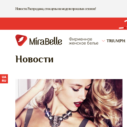
Skip to main content
Новости. Распродажа, сток цены на модели прошлых сезонов!
Фирменное
TRIUMPH
женское белье
Бюстгаль
Новости
Трусики 
Pages